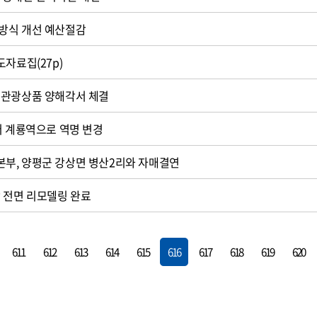
방식 개선 예산절감
자료집(27p)
 관광상품 양해각서 체결
터 계룡역으로 역명 변경
부, 양평군 강상면 병산2리와 자매결연
 전면 리모델링 완료
611
612
613
614
615
616
617
618
619
620