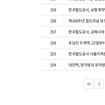
159
한국철도공사, 보험계약
158
제106주년 철도의날 보도
157
한국철도공사, 김해시와
156
호남선 두계역, 23일부
155
한국철도공사 서울지역본
154
대전역, 맞이방내 유아방