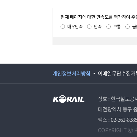
현재 페이지에 대한 만족도를 평가하여 주
매우만족
만족
보통
불
개인정보처리방침
이메일무단수집거
상호 : 한국철도공
대전광역시 동구 중
팩스 : 02-361-838
COPYRIGHT ⓒ K