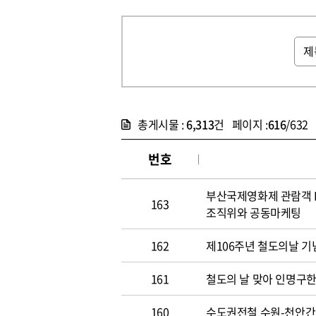
총게시물 :
6,313
건 페이지 :
616
/632
번호
부산국제영화제 관람객 K
163
조직위와 공동마케팅
162
제106주년 철도의날 기
161
철도의 날 맞아 인명구한
160
수도권전철 수원-천안간