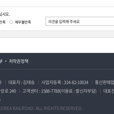
십시오.
만족
매우불만족
부
저작권정책
사
대표자 : 김태승
사업자등록 : 314-82-10024
통신판매업신
앙로 240
고객센터 : 1588-7788(이용료 : 발신자부담)
대표전화
5
OREA RAILROAD. ALL RIGHTS RESERVED.