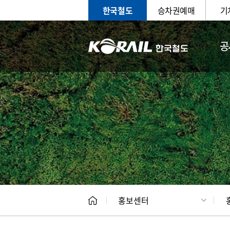
한국철도
승차권예매
기
공
홍보
문화사
홍보센터