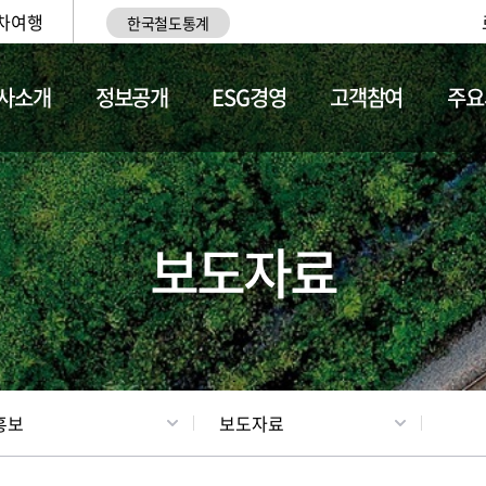
차여행
한국철도통계
사소개
정보공개
ESG경영
고객참여
주요
업
갤러리
기차소개
보도자료
홍보
보도자료