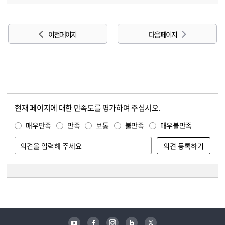
이전 페이지
다음 페이지
현재 페이지에 대한 만족도를 평가하여 주십시오.
콘텐츠 만족도 조사
만족도 조사
매우만족
만족
보통
불만족
매우불만족
담당자 정보
담당자 정보
유튜브
페이스북
인스타그램
블로그
트위터