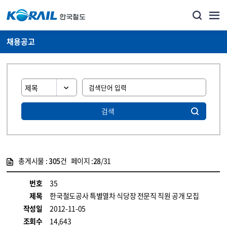
채용공고
검색
총게시물 :
305
건 페이지 :
28
/31
게시물 목록
코레일소개_경영공시_채용공고 목록 - 정보 제공
번호
35
제목
한국철도공사 특별열차 식당장 전문직 직원 공개 모집
작성일
2012-11-05
조회수
14,643