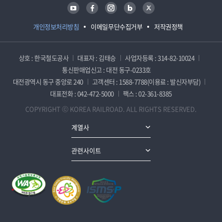
유튜브
페이스북
인스타그램
블로그
트위터
개인정보처리방침
이메일무단수집거부
저작권정책
상호 : 한국철도공사
대표자 : 김태승
사업자등록 : 314-82-10024
통신판매업신고 : 대전 동구-0233호
대전광역시 동구 중앙로 240
고객센터 : 1588-7788(이용료 : 발신자부담)
대표전화 : 042-472-5000
팩스 : 02-361-8385
COPYRIGHT ⓒ KOREA RAILROAD. ALL RIGHTS RESERVED.
계열사
관련사이트