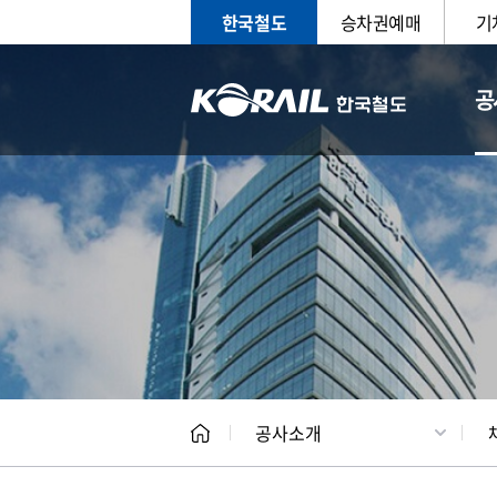
한국철도
승차권예매
기
공
CEO
일반현
공사소개