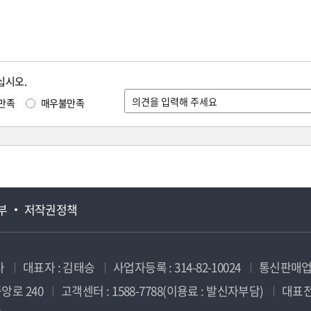
십시오.
만족
매우불만족
부
저작권정책
사
대표자 : 김태승
사업자등록 : 314-82-10024
통신판매업신
앙로 240
고객센터 : 1588-7788(이용료 : 발신자부담)
대표전화