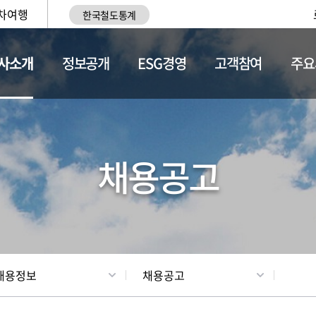
차여행
한국철도통계
사소개
정보공개
ESG경영
고객참여
주요
황
조직현황
채용정보
채용공고
채용정보
채용공고