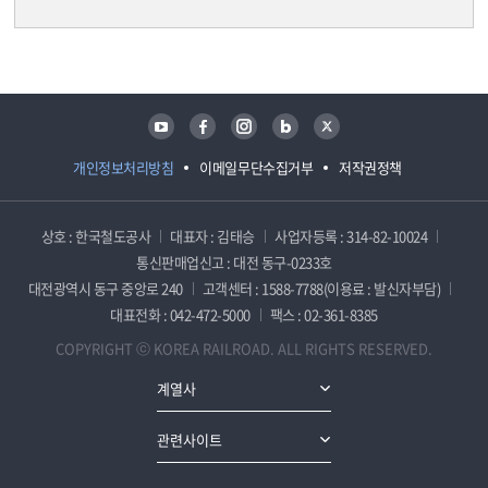
담당자 정보
담당자 정보
유튜브
페이스북
인스타그램
블로그
트위터
개인정보처리방침
이메일무단수집거부
저작권정책
상호 : 한국철도공사
대표자 : 김태승
사업자등록 : 314-82-10024
통신판매업신고 : 대전 동구-0233호
대전광역시 동구 중앙로 240
고객센터 : 1588-7788(이용료 : 발신자부담)
대표전화 : 042-472-5000
팩스 : 02-361-8385
COPYRIGHT ⓒ KOREA RAILROAD. ALL RIGHTS RESERVED.
계열사
관련사이트