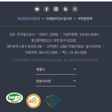
유튜브
페이스북
인스타그램
블로그
트위터
개인정보처리방침
이메일무단수집거부
저작권정책
상호 : 한국철도공사
대표자 : 김태승
사업자등록 : 314-82-10024
통신판매업신고 : 대전 동구-0233호
대전광역시 동구 중앙로 240
고객센터 : 1588-7788(이용료 : 발신자부담)
대표전화 : 042-472-5000
팩스 : 02-361-8385
COPYRIGHT ⓒ KOREA RAILROAD. ALL RIGHTS RESERVED.
계열사
관련사이트