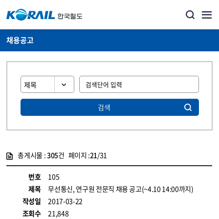
채용공고
검색
총게시물 :
305
건 페이지 :
21
/31
게시물 목록
코레일소개_경영공시_채용공고 목록 - 정보 제공
번호
105
제목
무선통신, 연구원 전문직 채용 공고(~4.10 14:00까지)
작성일
2017-03-22
조회수
21,848