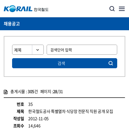
채용공고
검색
총게시물 :
305
건 페이지 :
28
/31
게시물 목록
코레일소개_경영공시_채용공고 목록 - 정보 제공
번호
35
제목
한국철도공사 특별열차 식당장 전문직 직원 공개 모집
작성일
2012-11-05
조회수
14,646