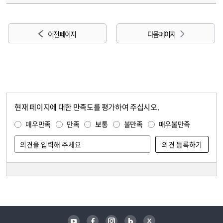
이전 페이지
다음 페이지
현재 페이지에 대한 만족도를 평가하여 주십시오.
콘텐츠 만족도 조사
만족도 조사
매우만족
만족
보통
불만족
매우불만족
담당자 정보
담당자 정보
유튜브
페이스북
인스타그램
블로그
트위터