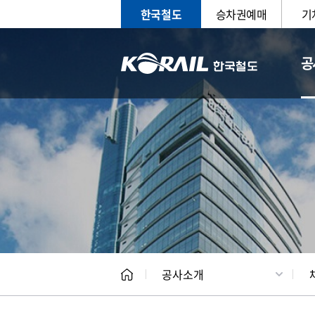
한국철도
승차권예매
기
공
CEO
일반현
공사소개