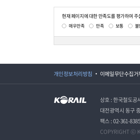
현재 페이지에 대한 만족도를 평가하여 주
매우만족
만족
보통
불
개인정보처리방침
이메일무단수집거
상호 : 한국철도공
대전광역시 동구 중
팩스 : 02-361-838
COPYRIGHT ⓒ K