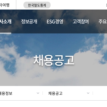
차여행
한국철도통계
사소개
정보공개
ESG경영
고객참여
주요
황
조직현황
채용정보
채용공고
채용정보
채용공고