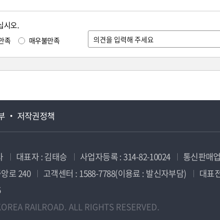
십시오.
만족
매우불만족
부
저작권정책
사
대표자 : 김태승
사업자등록 : 314-82-10024
통신판매업신
앙로 240
고객센터 : 1588-7788(이용료 : 발신자부담)
대표전화
5
OREA RAILROAD. ALL RIGHTS RESERVED.