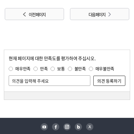
이전 페이지
다음 페이지
현재 페이지에 대한 만족도를 평가하여 주십시오.
콘텐츠 만족도 조사
만족도 조사
매우만족
만족
보통
불만족
매우불만족
담당자 정보
담당자 정보
유튜브
페이스북
인스타그램
블로그
트위터