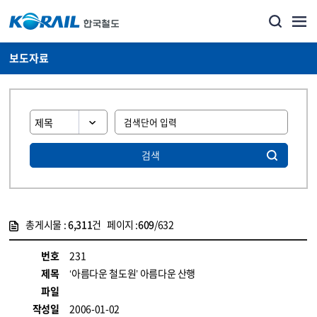
보도자료
검색
총게시물 :
6,311
건 페이지 :
609
/632
게시물 목록
뉴스·홍보_보도자료 목록 - 정보 제공
번호
231
제목
‘아름다운 철도원’ 아름다운 산행
파일
작성일
2006-01-02