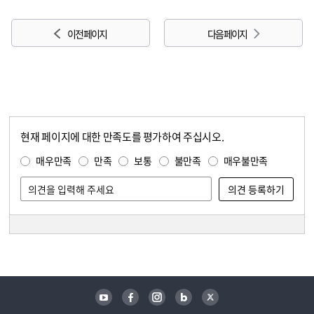
이전 페이지
다음 페이지
현재 페이지에 대한 만족도를 평가하여 주십시오.
콘텐츠 만족도 조사
만족도 조사
매우만족
만족
보통
불만족
매우불만족
담당자 정보
담당자 정보
유튜브
페이스북
인스타그램
블로그
트위터