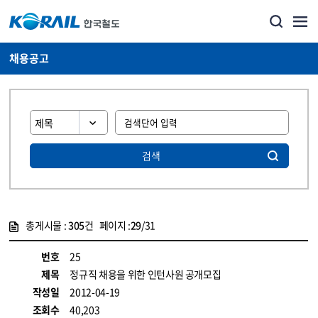
채용공고
검색
총게시물 :
305
건 페이지 :
29
/31
게시물 목록
코레일소개_경영공시_채용공고 목록 - 정보 제공
번호
25
제목
정규직 채용을 위한 인턴사원 공개모집
작성일
2012-04-19
조회수
40,203