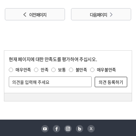
이전 페이지
다음 페이지
현재 페이지에 대한 만족도를 평가하여 주십시오.
콘텐츠 만족도 조사
만족도 조사
매우만족
만족
보통
불만족
매우불만족
담당자 정보
담당자 정보
유튜브
페이스북
인스타그램
블로그
트위터