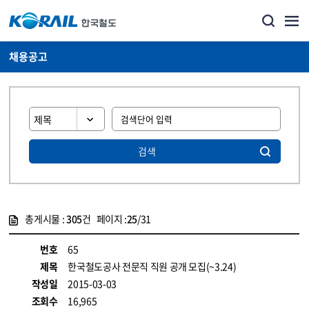
채용공고
검색
총게시물 :
305
건 페이지 :
25
/31
게시물 목록
코레일소개_경영공시_채용공고 목록 - 정보 제공
번호
65
제목
한국철도공사 전문직 직원 공개 모집(~3.24)
작성일
2015-03-03
조회수
16,965