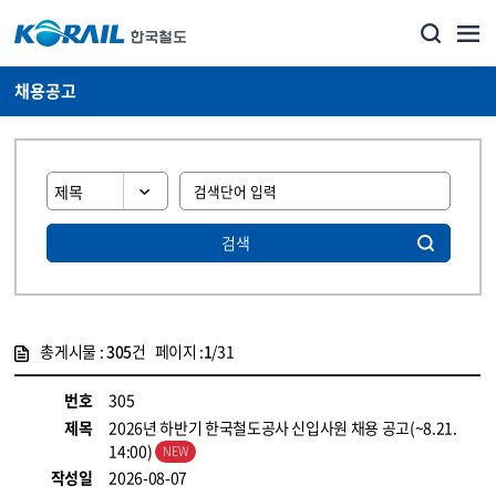
채용공고
검색
총게시물 :
305
건 페이지 :
1
/31
게시물 목록
코레일소개_경영공시_채용공고 목록 - 정보 제공
번호
305
제목
2026년 하반기 한국철도공사 신입사원 채용 공고(~8.21.
14:00)
작성일
2026-08-07