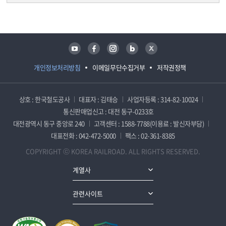
담당자 정보
담당자 정보
유튜브
페이스북
인스타그램
블로그
트위터
개인정보처리방침
이메일무단수집거부
저작권정책
상호 : 한국철도공사
대표자 : 김태승
사업자등록 : 314-82-10024
통신판매업신고 : 대전 동구-0233호
대전광역시 동구 중앙로 240
고객센터 : 1588-7788(이용료 : 발신자부담)
대표전화 : 042-472-5000
팩스 : 02-361-8385
COPYRIGHT ⓒ KOREA RAILROAD. ALL RIGHTS RESERVED.
계열사
관련사이트