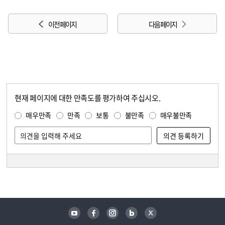
이전 페이지
다음 페이지
현재 페이지에 대한 만족도를 평가하여 주십시오.
콘텐츠 만족도 조사
만족도 조사
매우만족
만족
보통
불만족
매우불만족
담당자 정보
담당자 정보
유튜브
페이스북
인스타그램
블로그
트위터