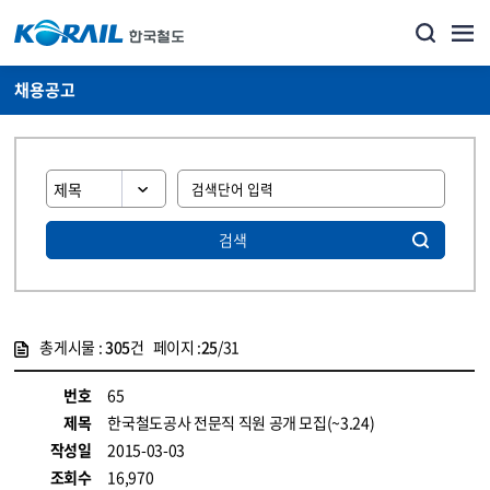
채용공고
검색
총게시물 :
305
건 페이지 :
25
/31
게시물 목록
코레일소개_경영공시_채용공고 목록 - 정보 제공
번호
65
제목
한국철도공사 전문직 직원 공개 모집(~3.24)
작성일
2015-03-03
조회수
16,970