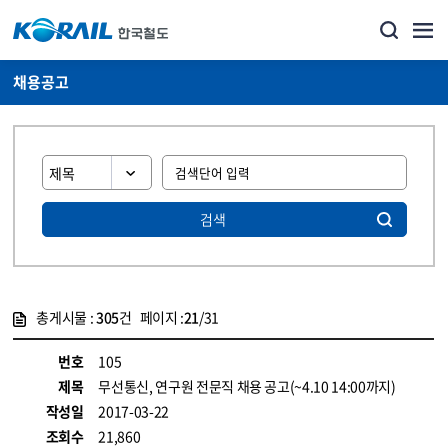
채용공고
검색
총게시물 :
305
건 페이지 :
21
/31
게시물 목록
코레일소개_경영공시_채용공고 목록 - 정보 제공
번호
105
제목
무선통신, 연구원 전문직 채용 공고(~4.10 14:00까지)
작성일
2017-03-22
조회수
21,860