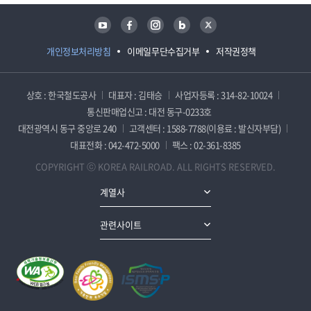
유튜브
페이스북
인스타그램
블로그
트위터
개인정보처리방침
이메일무단수집거부
저작권정책
상호 : 한국철도공사
대표자 : 김태승
사업자등록 : 314-82-10024
통신판매업신고 : 대전 동구-0233호
대전광역시 동구 중앙로 240
고객센터 : 1588-7788(이용료 : 발신자부담)
대표전화 : 042-472-5000
팩스 : 02-361-8385
COPYRIGHT ⓒ KOREA RAILROAD. ALL RIGHTS RESERVED.
계열사
관련사이트