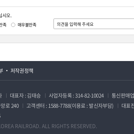
십시오.
만족
매우불만족
부
저작권정책
사
대표자 : 김태승
사업자등록 : 314-82-10024
통신판매업신
앙로 240
고객센터 : 1588-7788(이용료 : 발신자부담)
대표전화
5
OREA RAILROAD. ALL RIGHTS RESERVED.