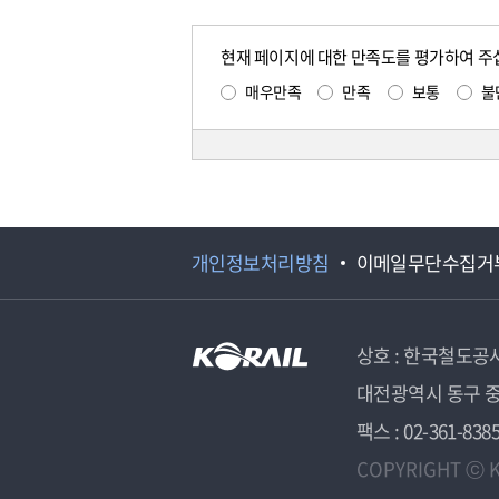
현재 페이지에 대한 만족도를 평가하여 주
매우만족
만족
보통
불
개인정보처리방침
이메일무단수집거
상호 : 한국철도공
대전광역시 동구 중
팩스 : 02-361-838
COPYRIGHT ⓒ K