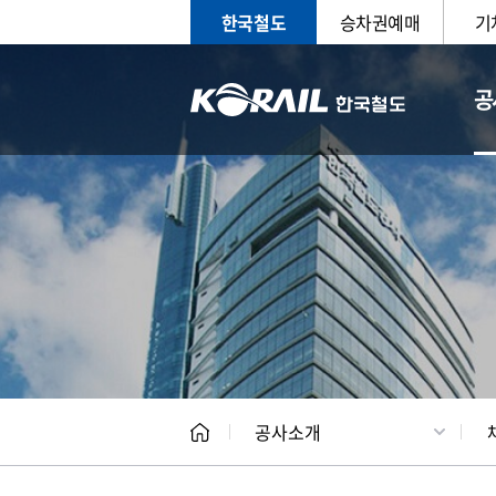
한국철도
승차권예매
기
공
CEO
일반현
공사소개