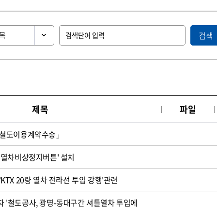
검색
제목
파일
「철도이용계약수송」
'열차비상정지버튼' 설치
 'KTX 20량 열차 전라선 투입 강행'관련
일자 '철도공사, 광명-동대구간 셔틀열차 투입에