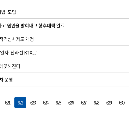
법' 도입
사고 원인을 밝혀내고 향후대책 완료
매적격심사제도 개정
자 '전라선 KTX....'
 깨끗해진다
차 운행
621
622
623
624
625
626
627
628
629
630