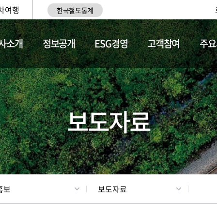
차여행
한국철도통계
사소개
정보공개
ESG경영
고객참여
주요
업
갤러리
기차소개
보도자료
홍보
보도자료