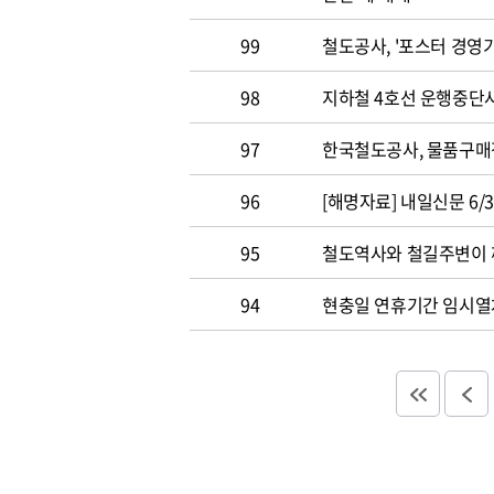
99
철도공사, '포스터 경영기
98
지하철 4호선 운행중단
97
한국철도공사, 물품구
96
[해명자료] 내일신문 6/3일
95
철도역사와 철길주변이
94
현충일 연휴기간 임시열