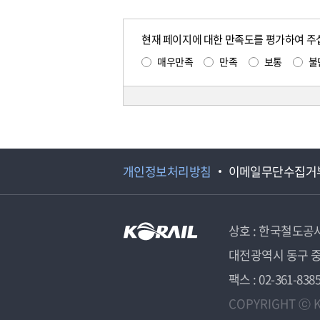
현재 페이지에 대한 만족도를 평가하여 주
매우만족
만족
보통
불
개인정보처리방침
이메일무단수집거
상호 : 한국철도공
대전광역시 동구 중
팩스 : 02-361-838
COPYRIGHT ⓒ K