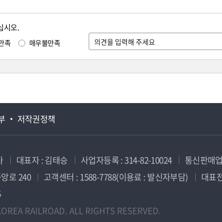
십시오.
만족
매우불만족
부
저작권정책
사
대표자 : 김태승
사업자등록 : 314-82-10024
통신판매업신
앙로 240
고객센터 : 1588-7788(이용료 : 발신자부담)
대표전화
5
OREA RAILROAD. ALL RIGHTS RESERVED.