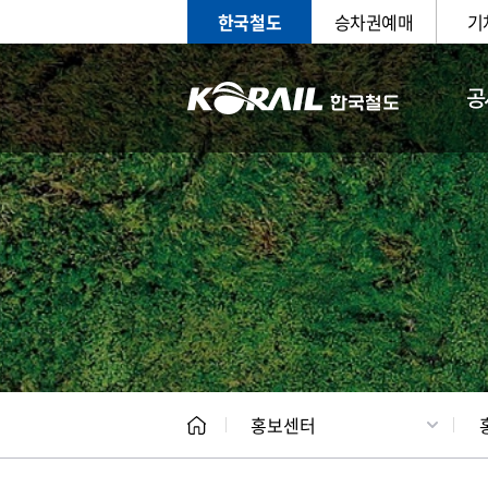
한국철도
승차권예매
기
공
홍보
문화사
홍보센터