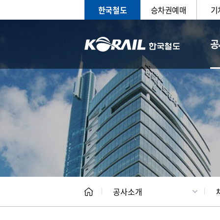
한국철도
승차권예매
기
공
CEO
일반현
공사소개