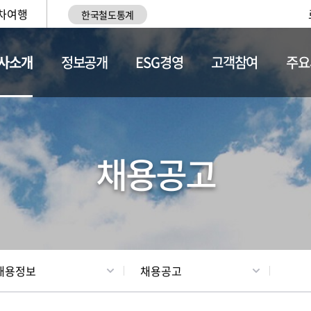
차여행
한국철도통계
사소개
정보공개
ESG경영
고객참여
주요
황
조직현황
채용정보
채용공고
채용정보
채용공고