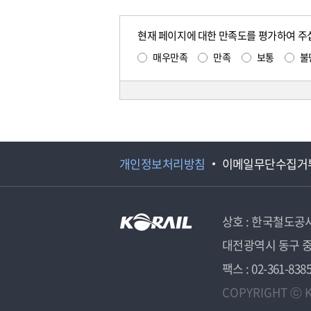
현재 페이지에 대한 만족도를 평가하여 주
매우만족
만족
보통
불
개인정보처리방침
이메일무단수집거
상호 : 한국철도공
대전광역시 동구 중
팩스 : 02-361-838
COPYRIGHT ⓒ K