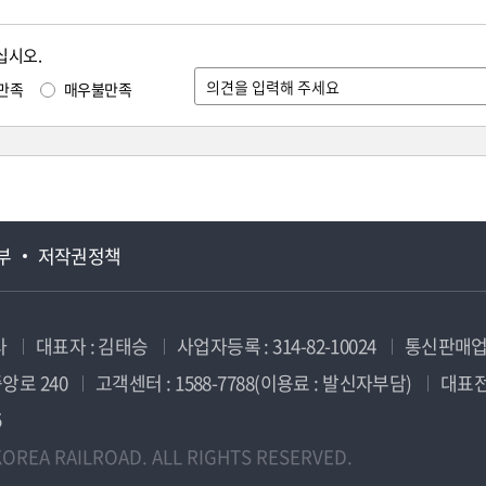
십시오.
만족
매우불만족
부
저작권정책
사
대표자 : 김태승
사업자등록 : 314-82-10024
통신판매업신
앙로 240
고객센터 : 1588-7788(이용료 : 발신자부담)
대표전화
5
OREA RAILROAD. ALL RIGHTS RESERVED.