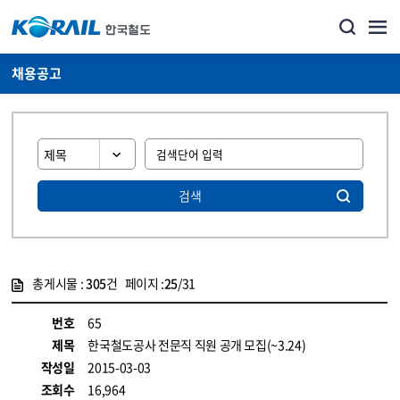
채용공고
검색
총게시물 :
305
건 페이지 :
25
/31
게시물 목록
코레일소개_경영공시_채용공고 목록 - 정보 제공
번호
65
제목
한국철도공사 전문직 직원 공개 모집(~3.24)
작성일
2015-03-03
조회수
16,964