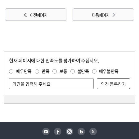
이전 페이지
다음 페이지
현재 페이지에 대한 만족도를 평가하여 주십시오.
콘텐츠 만족도 조사
만족도 조사
매우만족
만족
보통
불만족
매우불만족
담당자 정보
담당자 정보
유튜브
페이스북
인스타그램
블로그
트위터