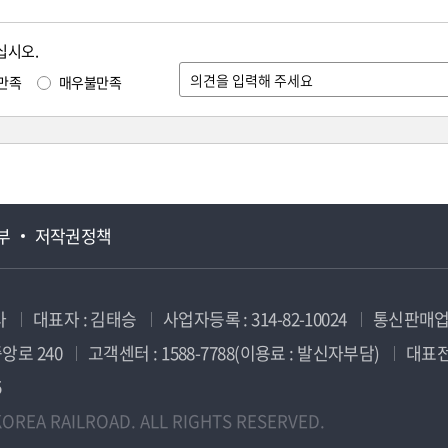
십시오.
만족
매우불만족
부
저작권정책
사
대표자 : 김태승
사업자등록 : 314-82-10024
통신판매업신
앙로 240
고객센터 : 1588-7788(이용료 : 발신자부담)
대표전화
5
OREA RAILROAD. ALL RIGHTS RESERVED.