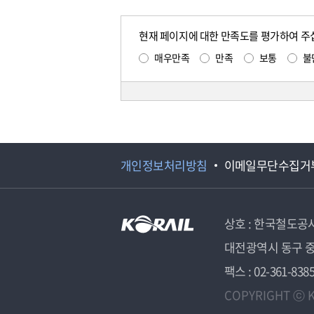
현재 페이지에 대한 만족도를 평가하여 주
매우만족
만족
보통
불
개인정보처리방침
이메일무단수집거
상호 : 한국철도공
대전광역시 동구 중
팩스 : 02-361-838
COPYRIGHT ⓒ K