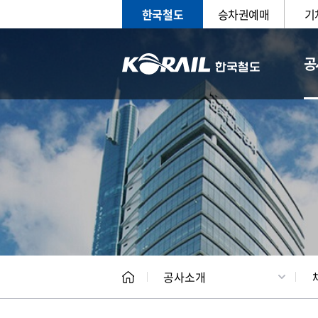
한국철도
승차권예매
기
공
CEO
일반현
공사소개