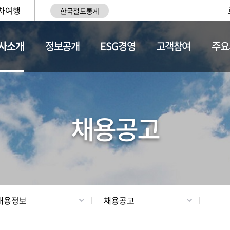
차여행
한국철도통계
사소개
정보공개
ESG경영
고객참여
주요
황
조직현황
채용정보
채용공고
채용정보
채용공고