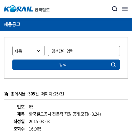
채용공고
검색
총게시물 :
305
건 페이지 :
25
/31
게시물 목록
코레일소개_경영공시_채용공고 목록 - 정보 제공
번호
65
제목
한국철도공사 전문직 직원 공개 모집(~3.24)
작성일
2015-03-03
조회수
16,965