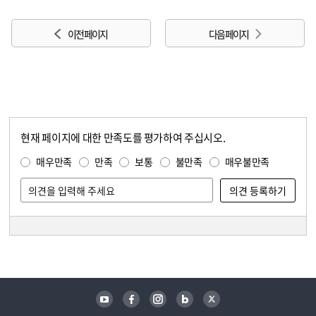
이전 페이지
다음 페이지
현재 페이지에 대한 만족도를 평가하여 주십시오.
콘텐츠 만족도 조사
만족도 조사
매우만족
만족
보통
불만족
매우불만족
담당자 정보
담당자 정보
유튜브
페이스북
인스타그램
블로그
트위터