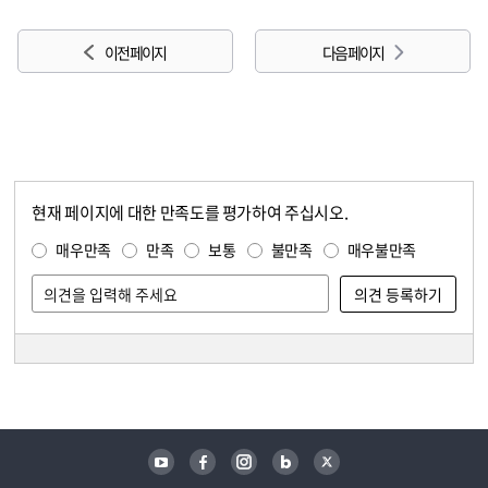
이전 페이지
다음 페이지
현재 페이지에 대한 만족도를 평가하여 주십시오.
콘텐츠 만족도 조사
만족도 조사
매우만족
만족
보통
불만족
매우불만족
담당자 정보
담당자 정보
유튜브
페이스북
인스타그램
블로그
트위터