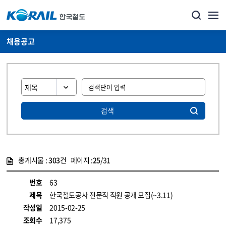
채용공고
검색
총게시물 :
303
건 페이지 :
25
/31
게시물 목록
코레일소개_경영공시_채용공고 목록 - 정보 제공
번호
63
제목
한국철도공사 전문직 직원 공개 모집(~3.11)
작성일
2015-02-25
조회수
17,375