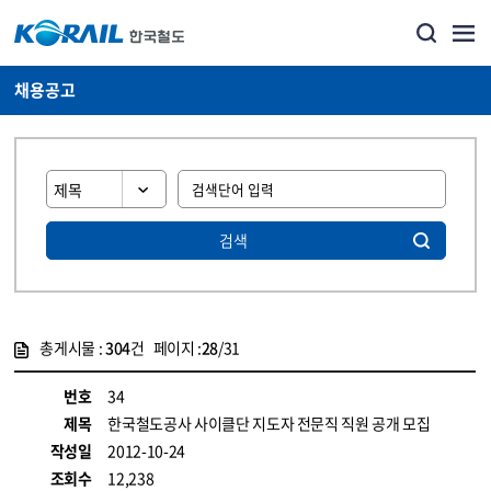
채용공고
검색
총게시물 :
304
건 페이지 :
28
/31
게시물 목록
코레일소개_경영공시_채용공고 목록 - 정보 제공
번호
34
제목
한국철도공사 사이클단 지도자 전문직 직원 공개 모집
작성일
2012-10-24
조회수
12,238