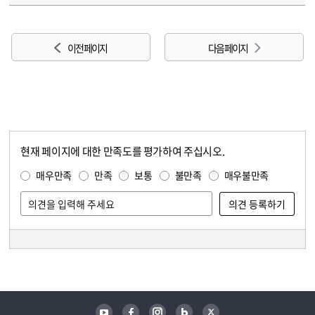
이전 페이지
다음 페이지
현재 페이지에 대한 만족도를 평가하여 주십시오.
콘텐츠 만족도 조사
만족도 조사
매우만족
만족
보통
불만족
매우불만족
담당자 정보
담당자 정보
유튜브
페이스북
인스타그램
블로그
트위터