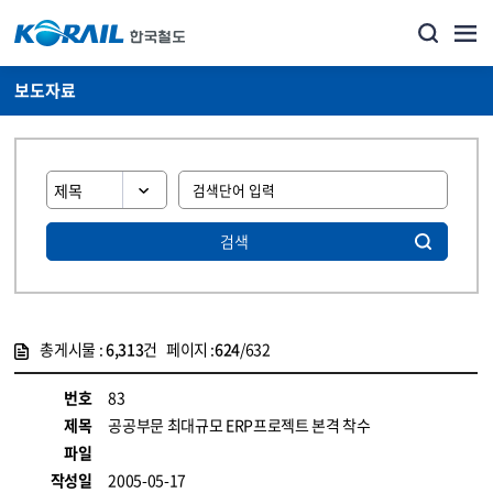
보도자료
검색
총게시물 :
6,313
건 페이지 :
624
/632
게시물 목록
뉴스·홍보_보도자료 목록 - 정보 제공
번호
83
제목
공공부문 최대규모 ERP프로젝트 본격 착수
파일
작성일
2005-05-17