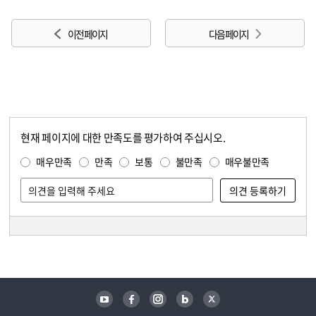
이전 페이지
다음 페이지
현재 페이지에 대한 만족도를 평가하여 주십시오.
콘텐츠 만족도 조사
만족도 조사
매우만족
만족
보통
불만족
매우불만족
담당자 정보
담당자 정보
유튜브
페이스북
인스타그램
블로그
트위터