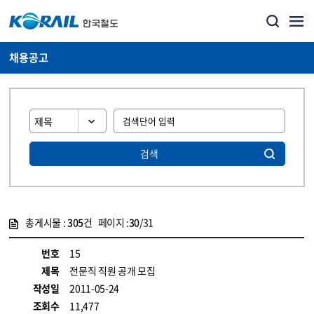
채용공고
검색
총게시물 :
305
건 페이지 :
30
/31
게시물 목록
코레일소개_경영공시_채용공고 목록 - 정보 제공
번호
15
제목
전문직 직원 공개 모집
작성일
2011-05-24
조회수
11,477