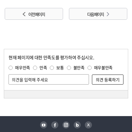
이전 페이지
다음 페이지
현재 페이지에 대한 만족도를 평가하여 주십시오.
콘텐츠 만족도 조사
만족도 조사
매우만족
만족
보통
불만족
매우불만족
담당자 정보
담당자 정보
유튜브
페이스북
인스타그램
블로그
트위터