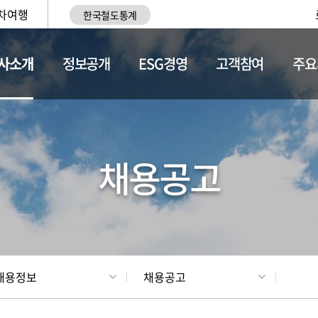
차여행
한국철도통계
사소개
정보공개
ESG경영
고객참여
주요
황
조직현황
채용정보
채용공고
채용정보
채용공고