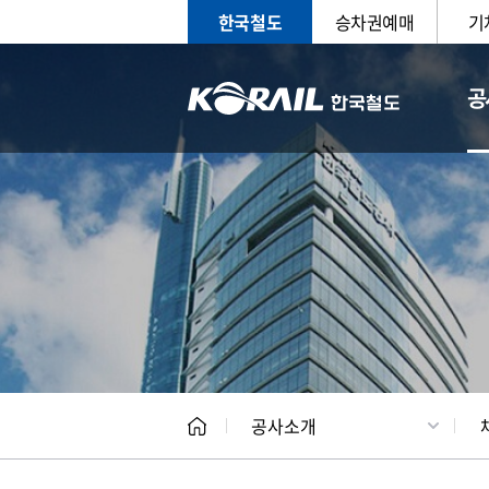
한국철도
승차권예매
기
공
CEO
일반현
공사소개