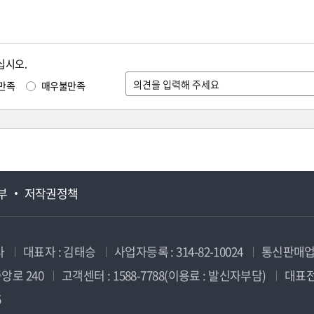
십시오.
만족
매우불만족
부
저작권정책
사
대표자 : 김태승
사업자등록 : 314-82-10024
통신판매업신
앙로 240
고객센터 : 1588-7788(이용료 : 발신자부담)
대표전화
5