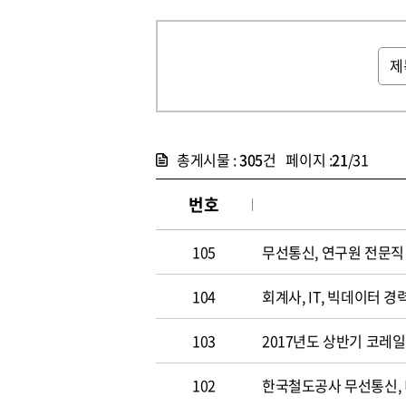
총게시물 :
305
건 페이지 :
21
/31
번호
105
무선통신, 연구원 전문직 채
104
회계사, IT, 빅데이터 경력
103
2017년도 상반기 코레
102
한국철도공사 무선통신,