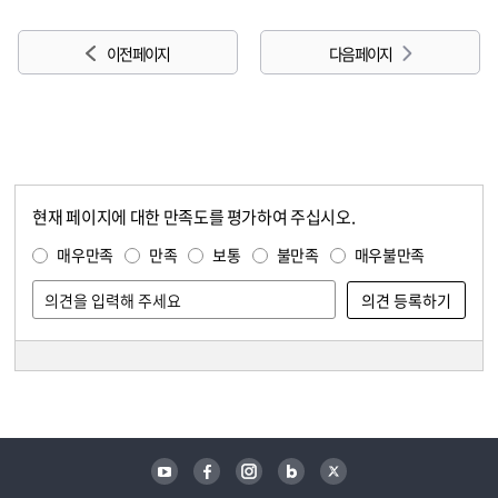
이전 페이지
다음 페이지
현재 페이지에 대한 만족도를 평가하여 주십시오.
콘텐츠 만족도 조사
만족도 조사
매우만족
만족
보통
불만족
매우불만족
담당자 정보
담당자 정보
유튜브
페이스북
인스타그램
블로그
트위터