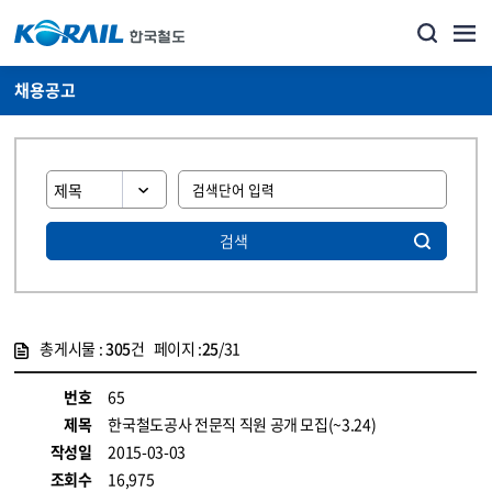
채용공고
검색
총게시물 :
305
건 페이지 :
25
/31
게시물 목록
코레일소개_경영공시_채용공고 목록 - 정보 제공
번호
65
제목
한국철도공사 전문직 직원 공개 모집(~3.24)
작성일
2015-03-03
조회수
16,975