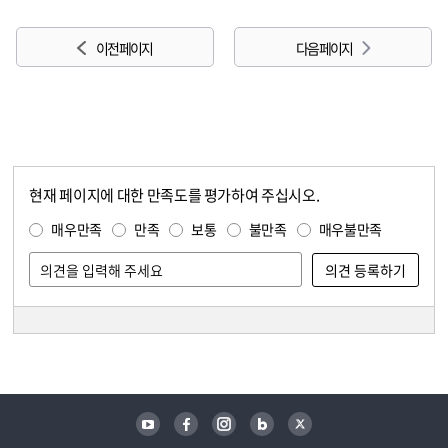
이전 페이지
다음 페이지
현재 페이지에 대한 만족도를 평가하여 주십시오.
콘텐츠 만족도 조사
만족도 조사
매우만족
만족
보통
불만족
매우불만족
담당자 정보
담당자 정보
유튜브
페이스북
인스타그램
블로그
트위터