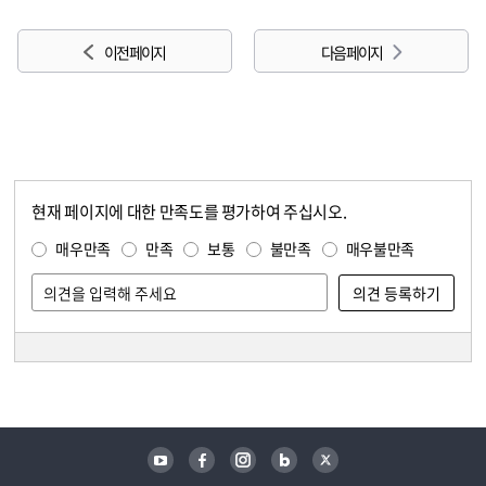
이전 페이지
다음 페이지
현재 페이지에 대한 만족도를 평가하여 주십시오.
콘텐츠 만족도 조사
만족도 조사
매우만족
만족
보통
불만족
매우불만족
담당자 정보
담당자 정보
유튜브
페이스북
인스타그램
블로그
트위터