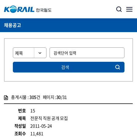
채용공고
검색
총게시물 :
305
건 페이지 :
30
/31
게시물 목록
코레일소개_경영공시_채용공고 목록 - 정보 제공
번호
15
제목
전문직 직원 공개 모집
작성일
2011-05-24
조회수
11,481