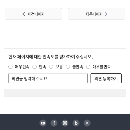
이전 페이지
다음 페이지
현재 페이지에 대한 만족도를 평가하여 주십시오.
콘텐츠 만족도 조사
만족도 조사
매우만족
만족
보통
불만족
매우불만족
담당자 정보
담당자 정보
유튜브
페이스북
인스타그램
블로그
트위터