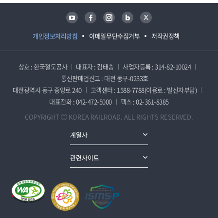
유튜브
페이스북
인스타그램
블로그
트위터
개인정보처리방침
이메일무단수집거부
저작권정책
상호 : 한국철도공사
대표자 : 김태승
사업자등록 : 314-82-10024
통신판매업신고 : 대전 동구-0233호
대전광역시 동구 중앙로 240
고객센터 : 1588-7788(이용료 : 발신자부담)
대표전화 : 042-472-5000
팩스 : 02-361-8385
COPYRIGHT ⓒ KOREA RAILROAD. ALL RIGHTS RESERVED.
계열사
관련사이트