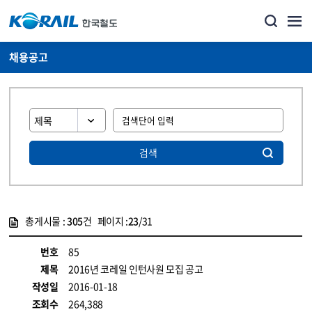
채용공고
검색
총게시물 :
305
건 페이지 :
23
/31
게시물 목록
코레일소개_경영공시_채용공고 목록 - 정보 제공
번호
85
제목
2016년 코레일 인턴사원 모집 공고
작성일
2016-01-18
조회수
264,388