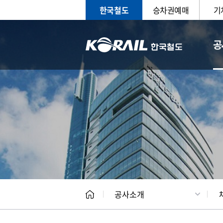
한국철도
승차권예매
기
공
CEO
일반현
공사소개