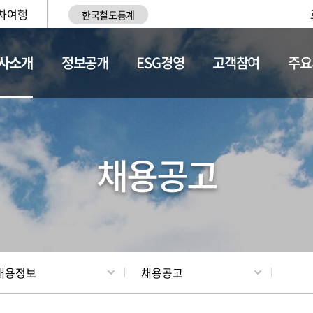
차여행
한국철도통계
사소개
정보공개
ESG경영
고객참여
주요
황
조직현황
채용정보
채용공고
채용정보
채용공고