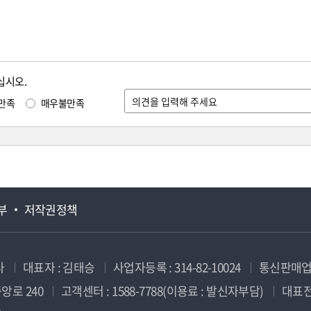
십시오.
만족
매우불만족
부
저작권정책
사
대표자 : 김태승
사업자등록 : 314-82-10024
통신판매업신
앙로 240
고객센터 : 1588-7788(이용료 : 발신자부담)
대표전화