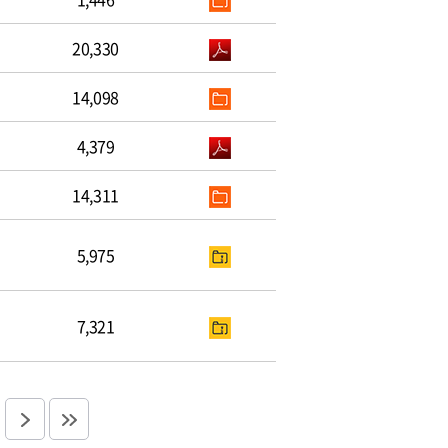
20,330
14,098
4,379
14,311
5,975
7,321