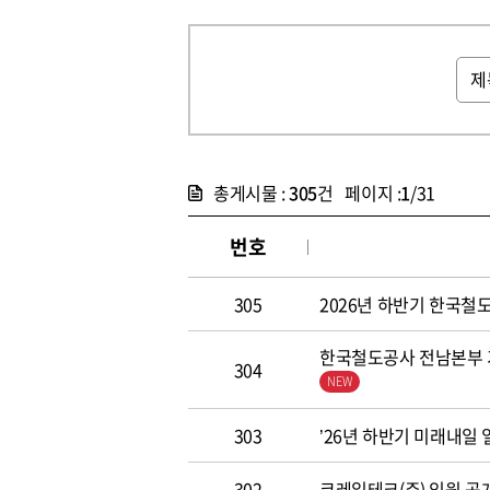
총게시물 :
305
건 페이지 :
1
/31
번호
305
2026년 하반기 한국철도공
한국철도공사 전남본부 기
304
303
’26년 하반기 미래내일
302
코레일테크(주) 임원 공개모집