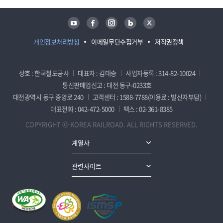
유튜브
페이스북
인스타그램
블로그
트위터
개인정보처리방침
이메일무단수집거부
저작권정책
상호 : 한국철도공사
대표자 : 김태승
사업자등록 : 314-82-10024
통신판매업신고 : 대전 동구-0233호
대전광역시 동구 중앙로 240
고객센터 : 1588-7788(이용료 : 발신자부담)
대표전화 : 042-472-5000
팩스 : 02-361-8385
COPYRIGHT ⓒ KOREA RAILROAD. ALL RIGHTS RESERVED.
계열사
관련사이트