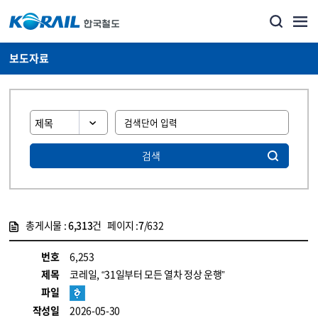
보도자료
검색
총게시물 :
6,313
건 페이지 :
7
/632
게시물 목록
뉴스·홍보_보도자료 목록 - 정보 제공
번호
6,253
제목
코레일, “31일부터 모든 열차 정상 운행”
파일
작성일
2026-05-30