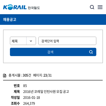
채용공고
검색
총게시물 :
305
건 페이지 :
23
/31
게시물 목록
코레일소개_경영공시_채용공고 목록 - 정보 제공
번호
85
제목
2016년 코레일 인턴사원 모집 공고
작성일
2016-01-18
조회수
264,379