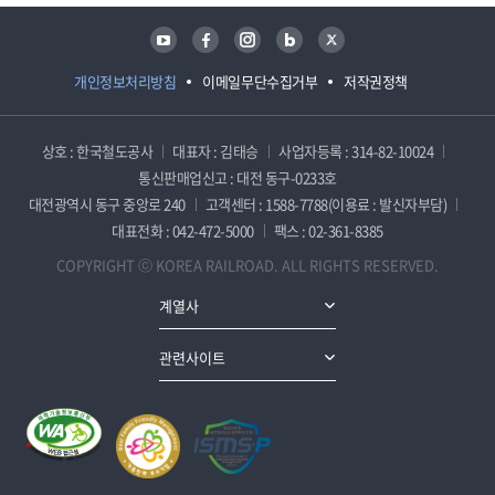
유튜브
페이스북
인스타그램
블로그
트위터
개인정보처리방침
이메일무단수집거부
저작권정책
상호 : 한국철도공사
대표자 : 김태승
사업자등록 : 314-82-10024
통신판매업신고 : 대전 동구-0233호
대전광역시 동구 중앙로 240
고객센터 : 1588-7788(이용료 : 발신자부담)
대표전화 : 042-472-5000
팩스 : 02-361-8385
COPYRIGHT ⓒ KOREA RAILROAD. ALL RIGHTS RESERVED.
계열사
관련사이트