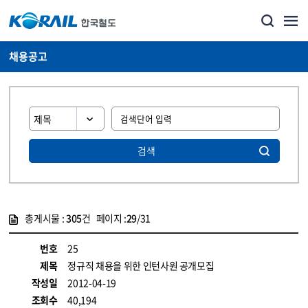
채용공고
검색
총게시물 :
305
건 페이지 :
29
/31
게시물 목록
코레일소개_경영공시_채용공고 목록 - 정보 제공
번호
25
제목
정규직 채용을 위한 인턴사원 공개모집
작성일
2012-04-19
조회수
40,194