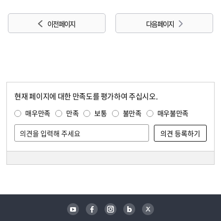
이전 페이지
다음 페이지
현재 페이지에 대한 만족도를 평가하여 주십시오.
콘텐츠 만족도 조사
만족도 조사
매우만족
만족
보통
불만족
매우불만족
담당자 정보
담당자 정보
유튜브
페이스북
인스타그램
블로그
트위터