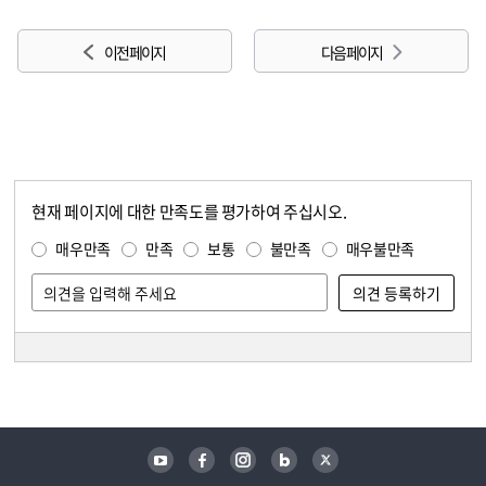
이전 페이지
다음 페이지
현재 페이지에 대한 만족도를 평가하여 주십시오.
콘텐츠 만족도 조사
만족도 조사
매우만족
만족
보통
불만족
매우불만족
담당자 정보
담당자 정보
유튜브
페이스북
인스타그램
블로그
트위터