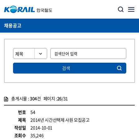
채용공고
검색
총게시물 :
304
건 페이지 :
26
/31
게시물 목록
코레일소개_경영공시_채용공고 목록 - 정보 제공
번호
54
제목
2014년 시간선택제 사원 모집공고
작성일
2014-10-01
조회수
35,246