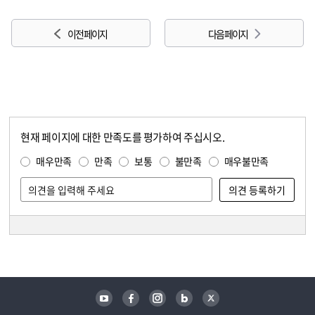
이전 페이지
다음 페이지
현재 페이지에 대한 만족도를 평가하여 주십시오.
콘텐츠 만족도 조사
만족도 조사
매우만족
만족
보통
불만족
매우불만족
담당자 정보
담당자 정보
유튜브
페이스북
인스타그램
블로그
트위터