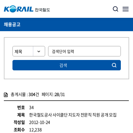
채용공고
검색
총게시물 :
304
건 페이지 :
28
/31
게시물 목록
코레일소개_경영공시_채용공고 목록 - 정보 제공
번호
34
제목
한국철도공사 사이클단 지도자 전문직 직원 공개 모집
작성일
2012-10-24
조회수
12,238