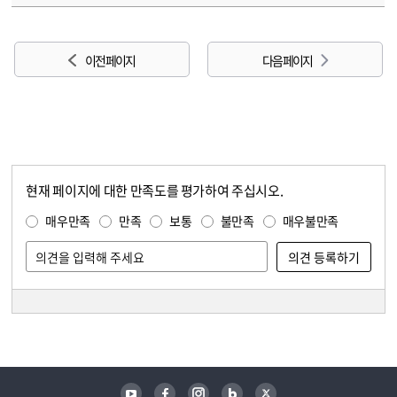
이전 페이지
다음 페이지
현재 페이지에 대한 만족도를 평가하여 주십시오.
콘텐츠 만족도 조사
만족도 조사
매우만족
만족
보통
불만족
매우불만족
담당자 정보
담당자 정보
유튜브
페이스북
인스타그램
블로그
트위터