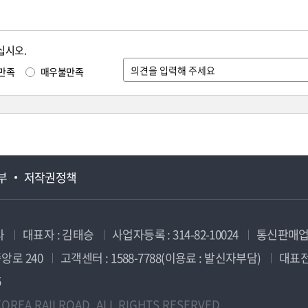
십시오.
만족
매우불만족
부
저작권정책
사
대표자 : 김태승
사업자등록 : 314-82-10024
통신판매업신
앙로 240
고객센터 : 1588-7788(이용료 : 발신자부담)
대표전화
5
OREA RAILROAD. ALL RIGHTS RESERVED.