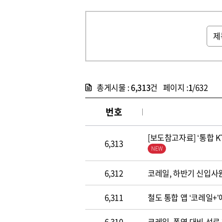
총게시물 :
6,313
건 페이지 :
1
/632
번호
[보도참고자료] ‘통합 
6,313
6,312
코레일, 하반기 신입사
6,311
철도 통합 앱 ‘코레일+
6,310
코레일, 폭염 대비 선