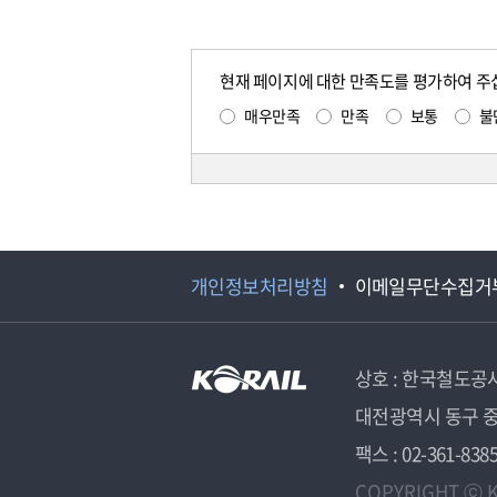
현재 페이지에 대한 만족도를 평가하여 주
매우만족
만족
보통
불
개인정보처리방침
이메일무단수집거
상호 : 한국철도공
대전광역시 동구 중
팩스 : 02-361-838
COPYRIGHT ⓒ K