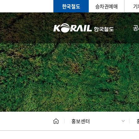
한국철도
승차권예매
기
공
홍보
문화사
홍보센터