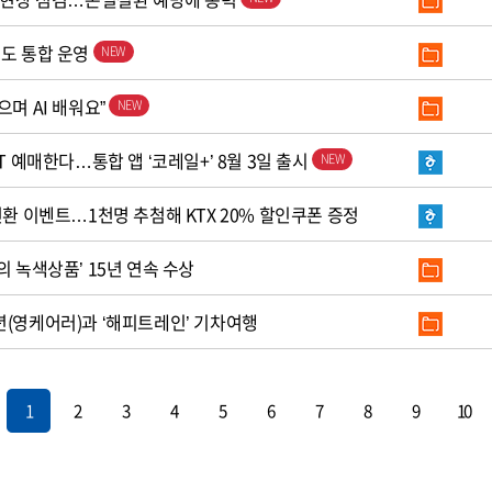
철도 통합 운영
으며 AI 배워요”
T 예매한다…통합 앱 ‘코레일+’ 8월 3일 출시
전환 이벤트…1천명 추첨해 KTX 20% 할인쿠폰 증정
의 녹색상품’ 15년 연속 수상
년(영케어러)과 ‘해피트레인’ 기차여행
1
2
3
4
5
6
7
8
9
10