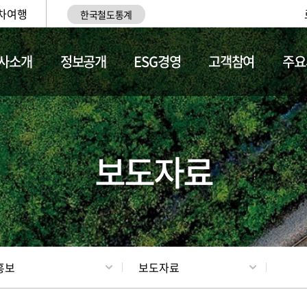
차여행
한국철도통계
사소개
정보공개
ESG경영
고객참여
주요
업
갤러리
기차소개
보도자료
홍보
보도자료