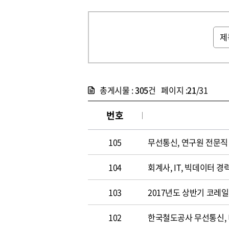
총게시물 :
305
건 페이지 :
21
/31
번호
105
무선통신, 연구원 전문직 채
104
회계사, IT, 빅데이터 경력
103
2017년도 상반기 코레
102
한국철도공사 무선통신,