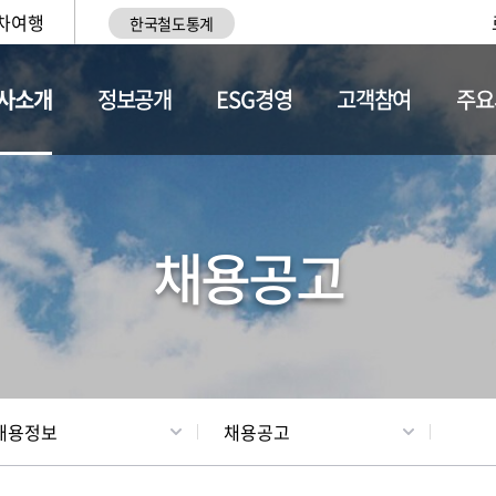
차여행
한국철도통계
사소개
정보공개
ESG경영
고객참여
주요
황
조직현황
채용정보
채용공고
채용정보
채용공고