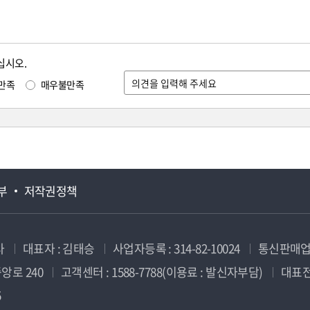
십시오.
만족
매우불만족
부
저작권정책
사
대표자 : 김태승
사업자등록 : 314-82-10024
통신판매업신
앙로 240
고객센터 : 1588-7788(이용료 : 발신자부담)
대표전화
5