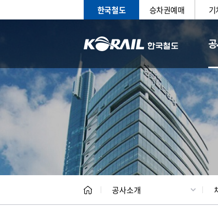
한국철도
승차권예매
기
공
CEO
일반현
공사소개