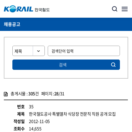
채용공고
검색
총게시물 :
305
건 페이지 :
28
/31
게시물 목록
코레일소개_경영공시_채용공고 목록 - 정보 제공
번호
35
제목
한국철도공사 특별열차 식당장 전문직 직원 공개 모집
작성일
2012-11-05
조회수
14,655