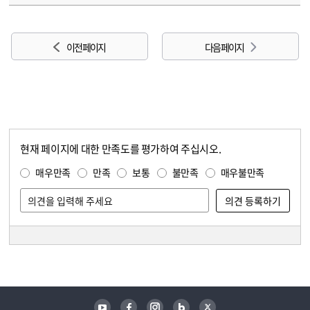
이전 페이지
다음 페이지
현재 페이지에 대한 만족도를 평가하여 주십시오.
콘텐츠 만족도 조사
만족도 조사
매우만족
만족
보통
불만족
매우불만족
담당자 정보
담당자 정보
유튜브
페이스북
인스타그램
블로그
트위터