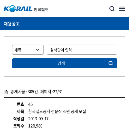
채용공고
검색
총게시물 :
305
건 페이지 :
27
/31
게시물 목록
코레일소개_경영공시_채용공고 목록 - 정보 제공
번호
45
제목
한국철도공사 전문직 직원 공개 모집
작성일
2013-09-17
조회수
120,980