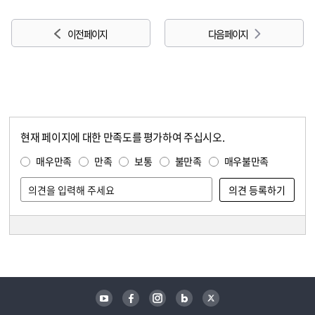
이전 페이지
다음 페이지
현재 페이지에 대한 만족도를 평가하여 주십시오.
콘텐츠 만족도 조사
만족도 조사
매우만족
만족
보통
불만족
매우불만족
담당자 정보
담당자 정보
유튜브
페이스북
인스타그램
블로그
트위터