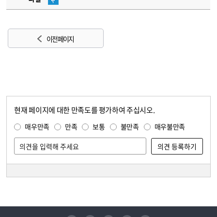
이전 페이지
현재 페이지에 대한 만족도를 평가하여 주십시오.
콘텐츠 만족도 조사
만족도 조사
매우만족
만족
보통
불만족
매우불만족
담당자 정보
담당자 정보
유튜브
페이스북
인스타그램
블로그
트위터