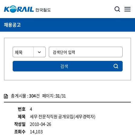
채용공고
검색
총게시물 :
304
건 페이지 :
31
/31
게시물 목록
코레일소개_경영공시_채용공고 목록 - 정보 제공
번호
4
제목
세무 전문직직원 공개모집(세무경력자)
작성일
2010-04-26
조회수
14,103