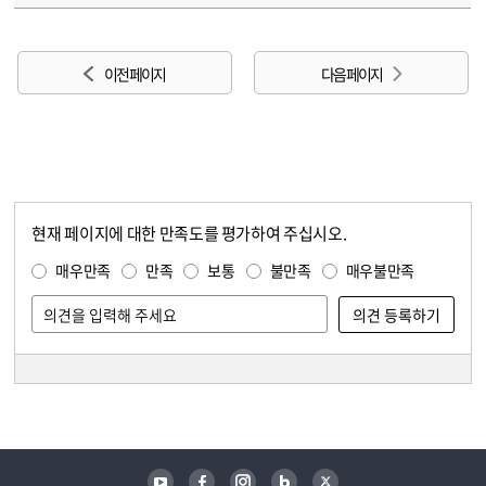
이전 페이지
다음 페이지
현재 페이지에 대한 만족도를 평가하여 주십시오.
콘텐츠 만족도 조사
만족도 조사
매우만족
만족
보통
불만족
매우불만족
담당자 정보
담당자 정보
유튜브
페이스북
인스타그램
블로그
트위터