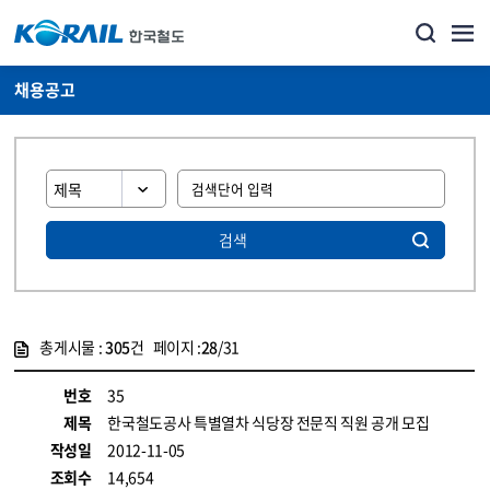
채용공고
검색
총게시물 :
305
건 페이지 :
28
/31
게시물 목록
코레일소개_경영공시_채용공고 목록 - 정보 제공
번호
35
제목
한국철도공사 특별열차 식당장 전문직 직원 공개 모집
작성일
2012-11-05
조회수
14,654