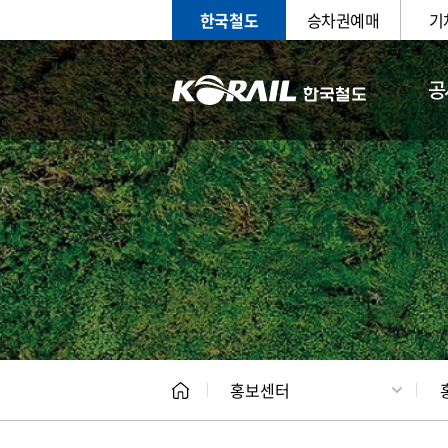
한국철도
승차권예매
기
공
홍보
문화사
홍보센터