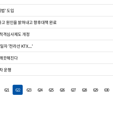
법' 도입
사고 원인을 밝혀내고 향후대책 완료
매적격심사제도 개정
자 '전라선 KTX....'
 깨끗해진다
차 운행
621
622
623
624
625
626
627
628
629
630