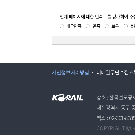
현재 페이지에 대한 만족도를 평가하여 주
매우만족
만족
보통
불
개인정보처리방침
이메일무단수집거
상호 : 한국철도공
대전광역시 동구 중
팩스 : 02-361-838
COPYRIGHT ⓒ K