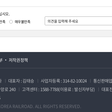
십시오.
만족
매우불만족
부
저작권정책
사
대표자 : 김태승
사업자등록 : 314-82-10024
통신판매업신
앙로 240
고객센터 : 1588-7788(이용료 : 발신자부담)
대표전화
5
OREA RAILROAD. ALL RIGHTS RESERVED.