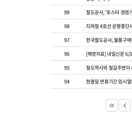
99
철도공사, '포스터 경영기
98
지하철 4호선 운행중단
97
한국철도공사, 물품구
96
[해명자료] 내일신문 6/3일
95
철도역사와 철길주변이
94
현충일 연휴기간 임시열