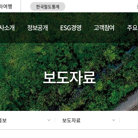
차여행
한국철도통계
사소개
정보공개
ESG경영
고객참여
주요
업
갤러리
기차소개
보도자료
홍보
보도자료