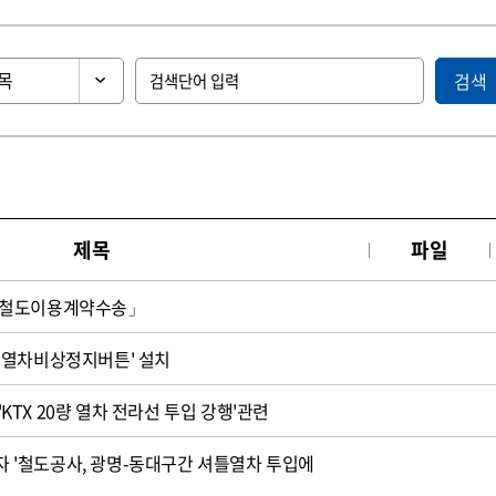
검색
제목
파일
「철도이용계약수송」
'열차비상정지버튼' 설치
 'KTX 20량 열차 전라선 투입 강행'관련
일자 '철도공사, 광명-동대구간 셔틀열차 투입에