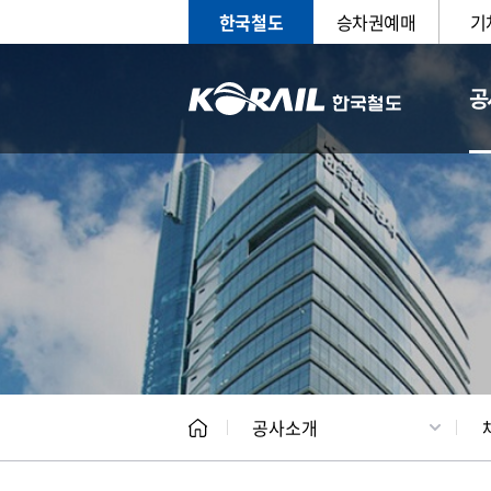
한국철도
승차권예매
기
공
CEO
일반현
공사소개