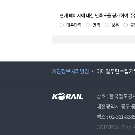
현재 페이지에 대한 만족도를 평가하여 주
매우만족
만족
보통
불
개인정보처리방침
이메일무단수집거
상호 : 한국철도공
대전광역시 동구 중
팩스 : 02-361-838
COPYRIGHT ⓒ K