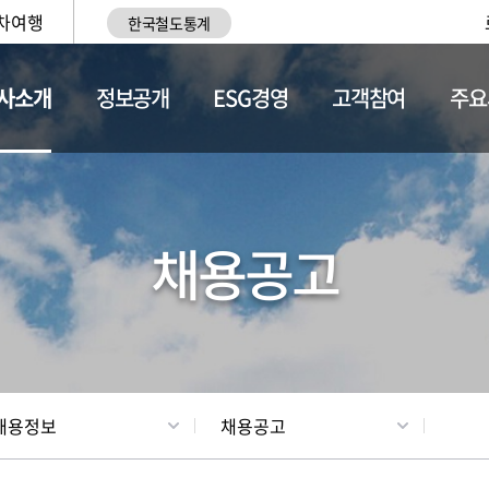
차여행
한국철도통계
사소개
정보공개
ESG경영
고객참여
주요
황
조직현황
채용정보
채용공고
채용정보
채용공고