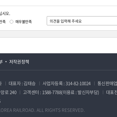
십시오.
만족
매우불만족
부
저작권정책
사
대표자 : 김태승
사업자등록 : 314-82-10024
통신판매업신
앙로 240
고객센터 : 1588-7788(이용료 : 발신자부담)
대표전화
5
OREA RAILROAD. ALL RIGHTS RESERVED.