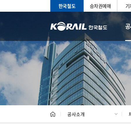
한국철도
승차권예매
기
공
CEO
일반현
공사소개