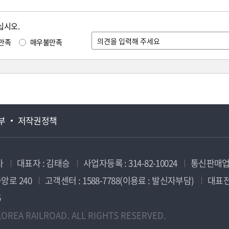
십시오.
만족
매우불만족
부
저작권정책
사
대표자 : 김태승
사업자등록 : 314-82-10024
통신판매업신
앙로 240
고객센터 : 1588-7788(이용료 : 발신자부담)
대표전화
5
OREA RAILROAD. ALL RIGHTS RESERVED.