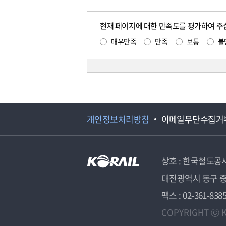
현재 페이지에 대한 만족도를 평가하여 주
매우만족
만족
보통
불
개인정보처리방침
이메일무단수집거
상호 : 한국철도공
대전광역시 동구 중
팩스 : 02-361-838
COPYRIGHT ⓒ K