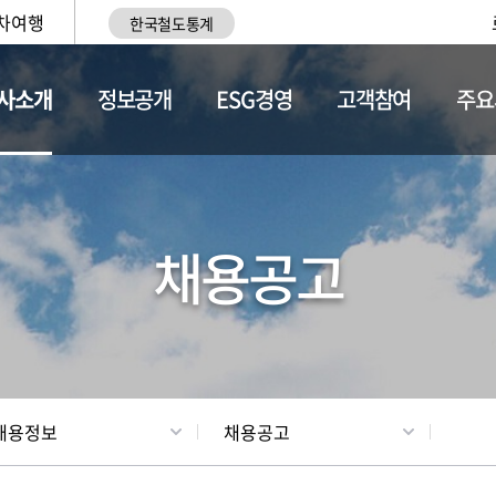
차여행
한국철도통계
사소개
정보공개
ESG경영
고객참여
주요
황
조직현황
채용정보
채용공고
채용정보
채용공고