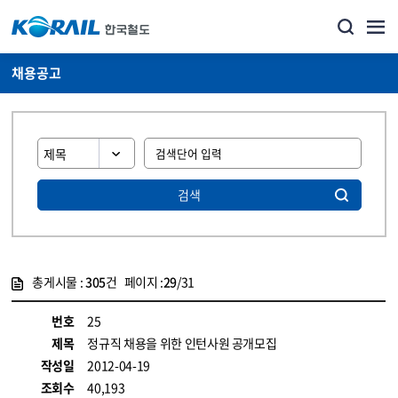
채용공고
검색
총게시물 :
305
건 페이지 :
29
/31
게시물 목록
코레일소개_경영공시_채용공고 목록 - 정보 제공
번호
25
제목
정규직 채용을 위한 인턴사원 공개모집
작성일
2012-04-19
조회수
40,193