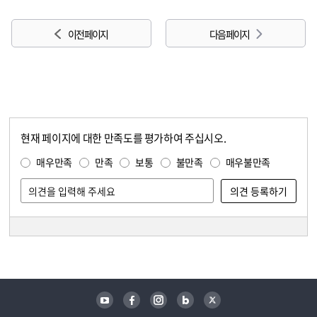
이전 페이지
다음 페이지
현재 페이지에 대한 만족도를 평가하여 주십시오.
콘텐츠 만족도 조사
만족도 조사
매우만족
만족
보통
불만족
매우불만족
담당자 정보
담당자 정보
유튜브
페이스북
인스타그램
블로그
트위터