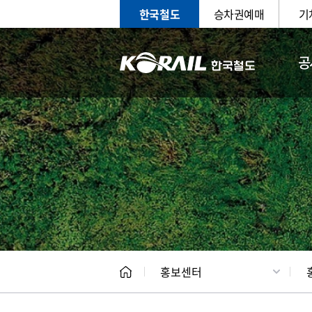
한국철도
승차권예매
기
공
홍보
문화사
홍보센터