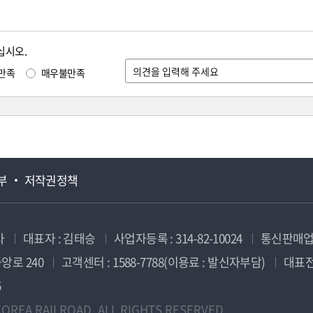
십시오.
만족
매우불만족
부
저작권정책
사
대표자 : 김태승
사업자등록 : 314-82-10024
통신판매업신
앙로 240
고객센터 : 1588-7788(이용료 : 발신자부담)
대표전화
5
OREA RAILROAD. ALL RIGHTS RESERVED.