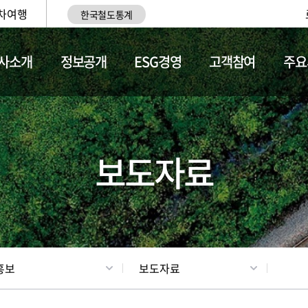
차여행
한국철도통계
사소개
정보공개
ESG경영
고객참여
주요
업
갤러리
기차소개
보도자료
홍보
보도자료