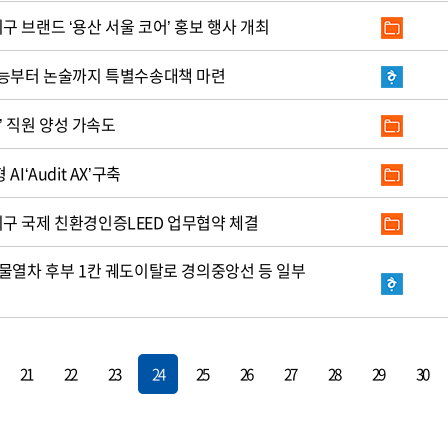
 브랜드 ‘용산 서울 코어’ 홍보 행사 개최
수능부터 논술까지 특별수송대책 마련
가’ 직원 양성 가속도
I‘Audit AX’구축
구 국제 친환경인증LEED 업무협약 체결
후부 1칸 궤도이탈로 경의중앙선 등 일부
21
22
23
24
25
26
27
28
29
30