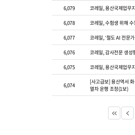
6,079
코레일, 용산국제업무지구
6,078
코레일, 수험생 위해 
6,077
코레일, ‘철도 AI 전문
6,076
코레일, 감사전문 생성형 A
6,075
코레일, 용산국제업무지
[사고급보] 용산역서 화물열차 
6,074
열차 운행 조정(1보)