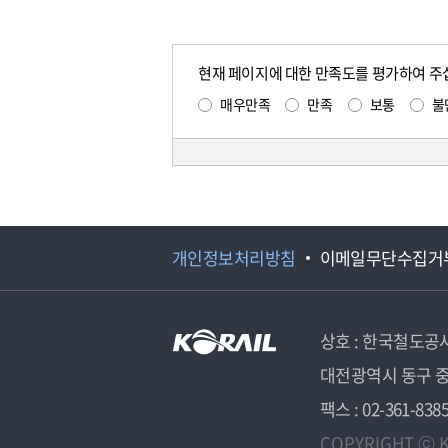
현재 페이지에 대한 만족도를 평가하여 주
매우만족
만족
보통
불
개인정보처리방침
이메일무단수집거
상호 : 한국철도공
대전광역시 동구 중
팩스 : 02-361-838
COPYRIGHT ⓒ K