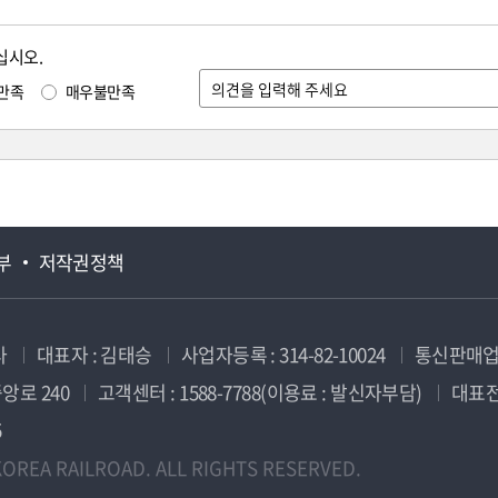
십시오.
만족
매우불만족
부
저작권정책
사
대표자 : 김태승
사업자등록 : 314-82-10024
통신판매업신
앙로 240
고객센터 : 1588-7788(이용료 : 발신자부담)
대표전화
5
OREA RAILROAD. ALL RIGHTS RESERVED.