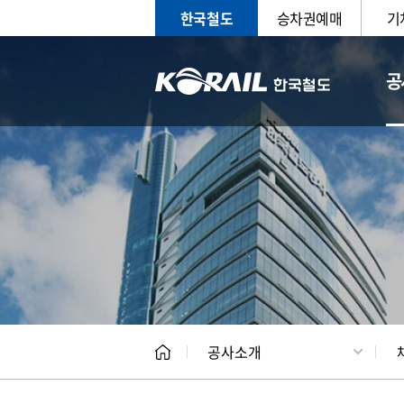
한국철도
승차권예매
기
공
CEO
일반현
공사소개