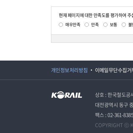
현재 페이지에 대한 만족도를 평가하여 주
매우만족
만족
보통
불
개인정보처리방침
이메일무단수집거
상호 : 한국철도공
대전광역시 동구 중
팩스 : 02-361-838
COPYRIGHT ⓒ K