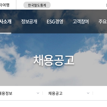
차여행
한국철도통계
사소개
정보공개
ESG경영
고객참여
주요
황
조직현황
채용정보
채용공고
채용정보
채용공고