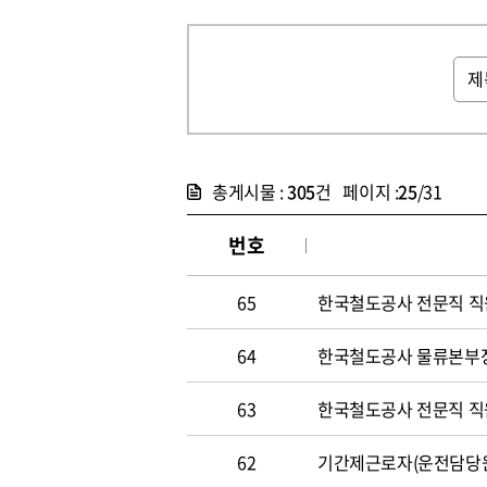
총게시물 :
305
건 페이지 :
25
/31
번호
65
한국철도공사 전문직 직원 
64
한국철도공사 물류본부장 
63
한국철도공사 전문직 직원 
62
기간제근로자(운전담당원) 