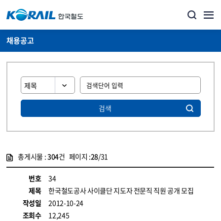
채용공고
검색
총게시물 :
304
건 페이지 :
28
/31
게시물 목록
코레일소개_경영공시_채용공고 목록 - 정보 제공
번호
34
제목
한국철도공사 사이클단 지도자 전문직 직원 공개 모집
작성일
2012-10-24
조회수
12,245