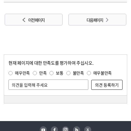
이전 페이지
다음 페이지
현재 페이지에 대한 만족도를 평가하여 주십시오.
콘텐츠 만족도 조사
만족도 조사
매우만족
만족
보통
불만족
매우불만족
담당자 정보
담당자 정보
유튜브
페이스북
인스타그램
블로그
트위터